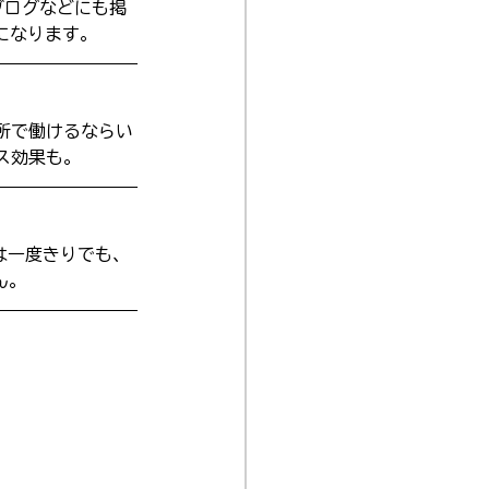
、ブログなどにも掲
になります。
所で働けるならい
ス効果も。
は一度きりでも、
ん。