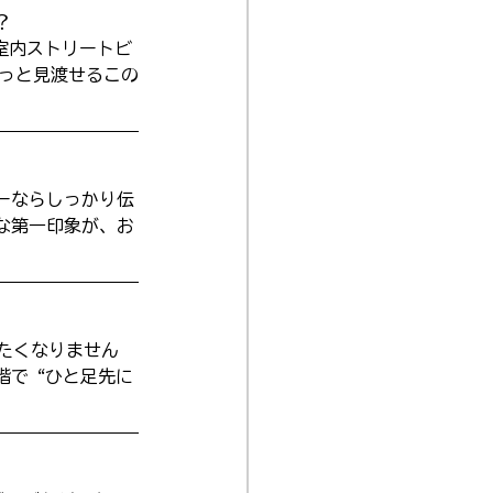
？
室内ストリートビ
るっと見渡せるこの
ーならしっかり伝
な第一印象が、お
みたくなりません
階で“ひと足先に